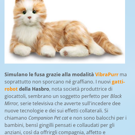
Simulano le fusa grazie alla modalità
VibraPurr
ma
soprattutto non sporcano né graffiano. I nuovi
gatti-
robot
della Hasbro
, nota società produttrice di
giocattoli, sembrano un soggetto perfetto per
Black
Mirror,
serie televisiva che avverte sull'incedere dee
nuove tecnologie e dei sui effetti collaterali. Si
chiamano
Companion Pet cat
e non sono balocchi per i
bambini, bensì gingilli pensati e collaudati per gli
anziani, così da offrirgli compagnia, affetto e