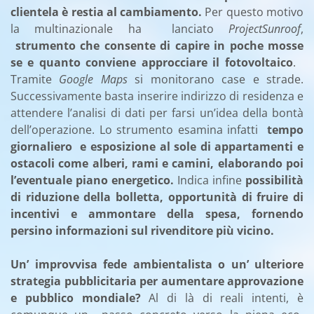
clientela è restia al cambiamento.
Per questo motivo
la multinazionale ha lanciato
ProjectSunroof
,
strumento che consente di capire in poche mosse
se e quanto conviene approcciare il fotovoltaico
.
Tramite
Google Maps
si monitorano case e strade.
Successivamente basta inserire indirizzo di residenza e
attendere l’analisi di dati per farsi un’idea della bontà
dell’operazione. Lo strumento esamina infatti
tempo
giornaliero e esposizione al sole di appartamenti e
ostacoli come alberi, rami e camini, elaborando poi
l’eventuale piano energetico.
Indica infine
possibilità
di riduzione della bolletta, opportunità di fruire di
incentivi e ammontare della spesa, fornendo
persino informazioni sul rivenditore più vicino.
Un’ improvvisa fede ambientalista o un’ ulteriore
strategia pubblicitaria per aumentare approvazione
e pubblico mondiale?
Al di là di reali intenti, è