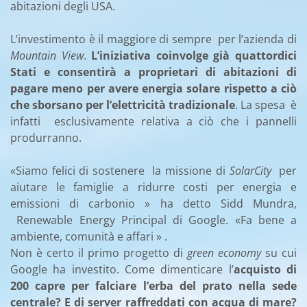
abitazioni degli USA.
L’investimento è il maggiore di sempre per l’azienda di
Mountain View
.
L’iniziativa coinvolge già quattordici
Stati e consentirà a proprietari di abitazioni di
pagare meno per avere energia solare rispetto a ciò
che sborsano per l’elettricità tradizionale
. La spesa è
infatti esclusivamente relativa a ciò che i pannelli
produrranno.
«Siamo felici di sostenere la missione di
SolarCity
per
aiutare le famiglie a ridurre costi per energia e
emissioni di carbonio » ha detto Sidd Mundra,
Renewable Energy Principal di Google. «Fa bene a
ambiente, comunità e affari » .
Non è certo il primo progetto di
green economy
su cui
Google ha investito. Come dimenticare l’
acquisto di
200 capre per falciare l’erba del prato nella sede
centrale? E di server raffreddati con acqua di mare?