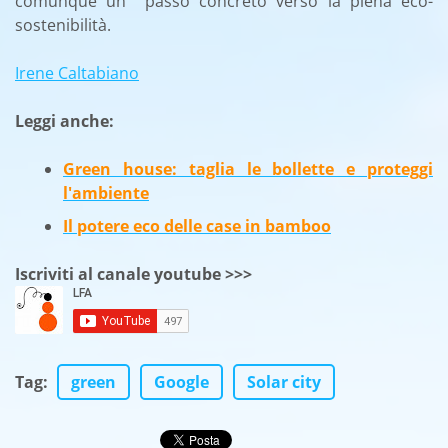
comunque un passo concreto verso la piena eco-
sostenibilità.
Irene Caltabiano
Leggi anche:
Green house: taglia le bollette e proteggi
l'ambiente
Il potere eco delle case in bamboo
Iscriviti al canale youtube >>>
Tag
:
green
Google
Solar city