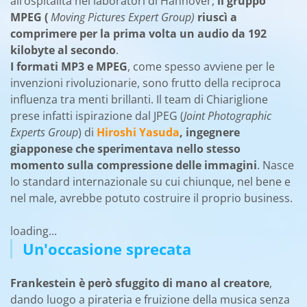
all’ospitalità nei laboratori di Hannover,
il gruppo
MPEG (
Moving Pictures Expert Group)
riuscì a
comprimere per la prima volta un audio da 192
kilobyte al secondo
.
I formati MP3 e MPEG
, come spesso avviene per le
invenzioni rivoluzionarie, sono frutto della reciproca
influenza tra menti brillanti. Il team di Chiariglione
prese infatti ispirazione dal JPEG (
Joint Photographic
Experts Group
) di
Hiroshi Yasuda
, ingegnere
giapponese che sperimentava nello stesso
momento sulla compressione delle immagini
. Nasce
lo standard internazionale su cui chiunque, nel bene e
nel male, avrebbe potuto costruire il proprio business.
loading...
Un'occasione sprecata
Frankestein è però sfuggito di mano al creatore
,
dando luogo a pirateria e fruizione della musica senza