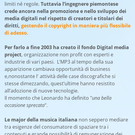
limiti né regole.
Tuttavia l’ingegnere piemontese
crede ancora nella promozione e nello sviluppo dei
media digitali nel rispetto di creatori e titolari dei
diritti,
gestendo il copyright in maniera più flessibile
di adesso
.
Per farlo a fine 2003 ha creato il fondo Digital media
project
, organizzazione non profit con esperti e
industrie di vari paesi. L’MP3 al tempo della sua
apparizione cambiava opportunità di business
e,nonostante l' attività delle case discografiche si
stesse dimezzando, quest’ultime hanno resistito
all’adozione di nuove tecnologie.
Il momento che Leonardo ha definito "
una bella
occasione sprecata
".
Le major della musica italiana
non seppero mediare
tra esigenze del consumatore di spaziare tra i
contenuti e grande possibilità di remunerazione dei