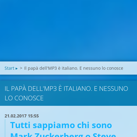
Start ▸
>
Il papà dell'MP3 è italiano. E nessuno lo conosce
IL PAPÀ DELL'MP3 È ITALIANO. E NESSUNO
LO CONOSCE
21.02.2017 15:55
Tutti sappiamo chi sono
Mark Zuckerberg o Steve