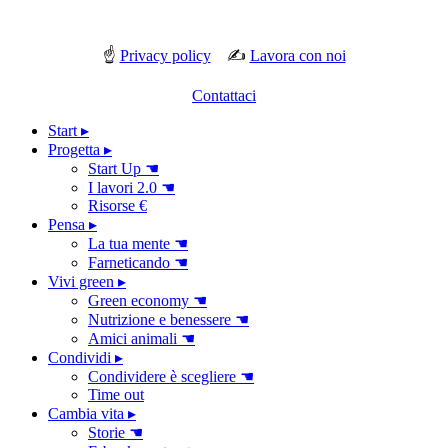
☝
Privacy policy
✍
Lavora con noi
Contattaci
Start ▸
Progetta ▸
Start Up ☚
I lavori 2.0 ☚
Risorse €
Pensa ▸
La tua mente ☚
Farneticando ☚
Vivi green ▸
Green economy ☚
Nutrizione e benessere ☚
Amici animali ☚
Condividi ▸
Condividere è scegliere ☚
Time out
Cambia vita ▸
Storie ☚