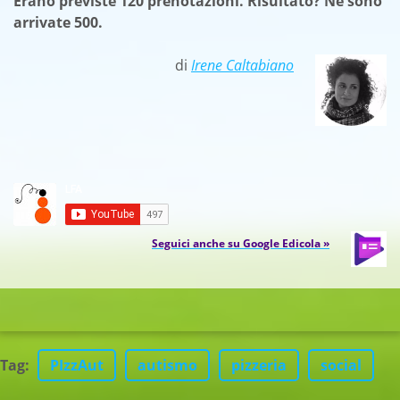
Erano previste 120 prenotazioni. Risultato? Ne sono
arrivate 500.
di
Irene Caltabiano
Seguici anche su Google Edicola »
Tag
:
PIzzAut
autismo
pizzeria
social