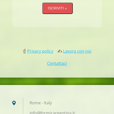
☝
Privacy policy
✍
Lavora con noi
Contattaci
Rome - Italy
info@for
micargen
tina.it