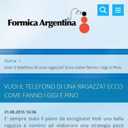
Start ▸
>
Vuoi il telefono di una ragazza? Ecco come fanno i Gigi e Pino
VUOI IL TELEFONO DI UNA RAGAZZA? ECCO
COME FANNO I GIGI E PINO
31.08.2015 16:36
E' sempre stato il piano da escogitare! Vedi una bella
ragazza e cominci ad elaborare una strategia poco