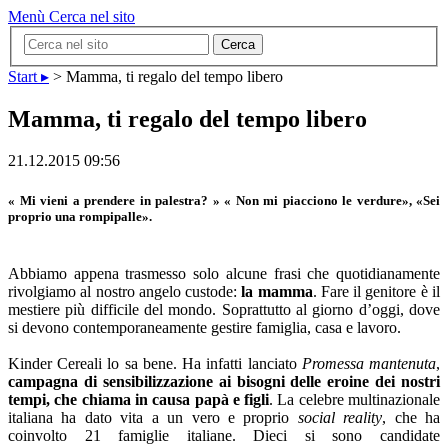
Menù
Cerca nel sito
Cerca
Start ▸
>
Mamma, ti regalo del tempo libero
Mamma, ti regalo del tempo libero
21.12.2015 09:56
« Mi vieni a prendere in palestra? » « Non mi piacciono le verdure», «Sei
proprio una rompipalle».
Abbiamo appena trasmesso solo alcune frasi che quotidianamente
rivolgiamo al nostro angelo custode:
la mamma
. Fare il genitore è il
mestiere più difficile del mondo. Soprattutto al giorno d’oggi, dove
si devono contemporaneamente gestire famiglia, casa e lavoro.
Kinder Cereali lo sa bene. Ha infatti lanciato
Promessa mantenuta
,
campagna di sensibilizzazione ai bisogni delle eroine dei nostri
tempi, che chiama in causa papà e figli
. La celebre multinazionale
italiana ha dato vita a un vero e proprio
social reality
, che ha
coinvolto 21 famiglie italiane. Dieci si sono candidate