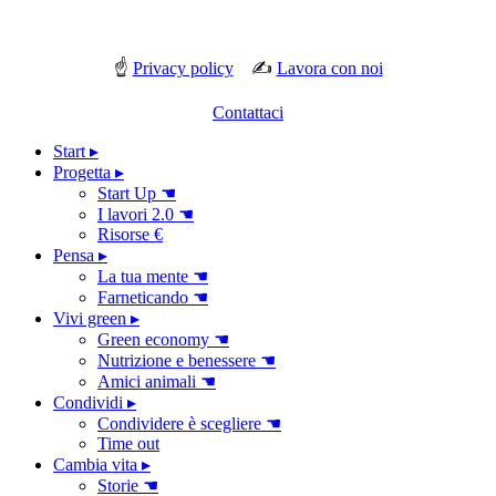
☝
Privacy policy
✍
Lavora con noi
Contattaci
Start ▸
Progetta ▸
Start Up ☚
I lavori 2.0 ☚
Risorse €
Pensa ▸
La tua mente ☚
Farneticando ☚
Vivi green ▸
Green economy ☚
Nutrizione e benessere ☚
Amici animali ☚
Condividi ▸
Condividere è scegliere ☚
Time out
Cambia vita ▸
Storie ☚