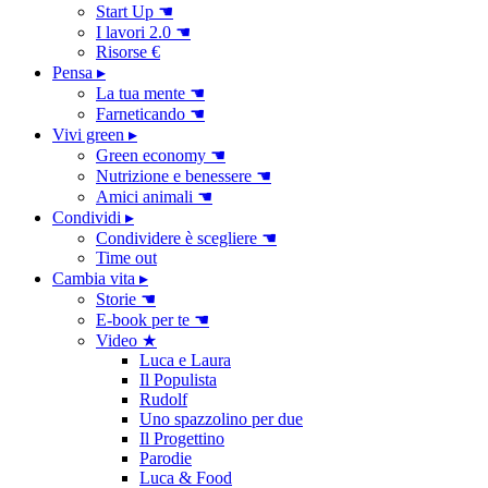
Start Up ☚
I lavori 2.0 ☚
Risorse €
Pensa ▸
La tua mente ☚
Farneticando ☚
Vivi green ▸
Green economy ☚
Nutrizione e benessere ☚
Amici animali ☚
Condividi ▸
Condividere è scegliere ☚
Time out
Cambia vita ▸
Storie ☚
E-book per te ☚
Video ★
Luca e Laura
Il Populista
Rudolf
Uno spazzolino per due
Il Progettino
Parodie
Luca & Food