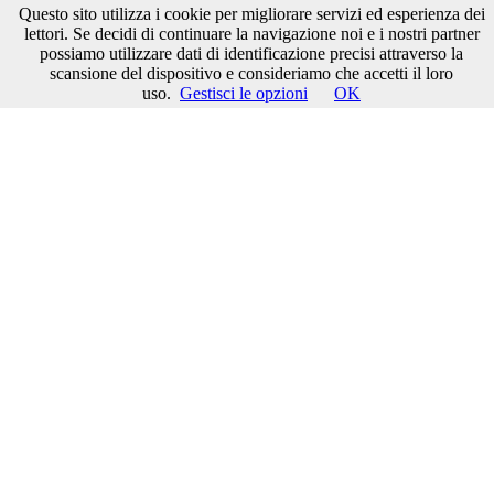
Questo sito utilizza i cookie per migliorare servizi ed esperienza dei
Menù
Cerca nel sito
lettori. Se decidi di continuare la navigazione noi e i nostri partner
Cerca
possiamo utilizzare dati di identificazione precisi attraverso la
scansione del dispositivo e consideriamo che accetti il loro
Start ▸
>
Lista dei tag
uso.
Gestisci le opzioni
OK