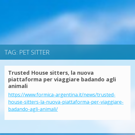
TAG: PET SITTER
Trusted House sitters, la nuova
piattaforma per viaggiare badando agli
animali
https://www.formica-argentina.it/news/trusted-
house-sitters-la-nuova-piattaforma-per-viaggiare-
badando-agli-animali/